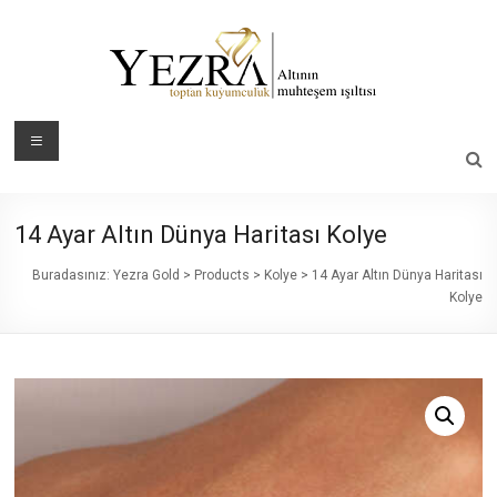
Skip
to
content
Yezra
Menü
Gold
Altının
14 Ayar Altın Dünya Haritası Kolye
Muhteşem
Işıltısı
Buradasınız:
Yezra Gold
>
Products
>
Kolye
>
14 Ayar Altın Dünya Haritası
Kolye