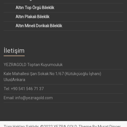
Altın Top Örgü Bileklik
Altın Plakalı Bileklik
Altın Mineli Dorikalı Bileklik
İletişim
YEZRAGOLD Toptan Kuyumculuk
Kale Mahallesi Şan Sokak No:1/67 (Kütükçüoğlu İşhanı)
Ulus|Ankara
Tel: +90 541 546 71 37
Email: info@yezragold.com
Tüm Hakları Saklıdır. ©2022 YEZRA GOLD. Theme By Murat Dincer