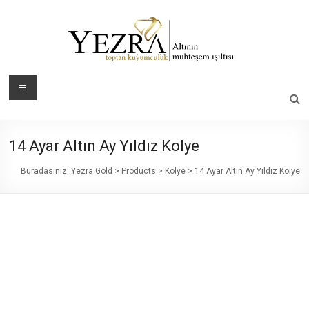
Skip
to
content
Yezra
Menü
Gold
Altının
14 Ayar Altın Ay Yıldız Kolye
Muhteşem
Işıltısı
Buradasınız:
Yezra Gold
>
Products
>
Kolye
>
14 Ayar Altın Ay Yıldız Kolye