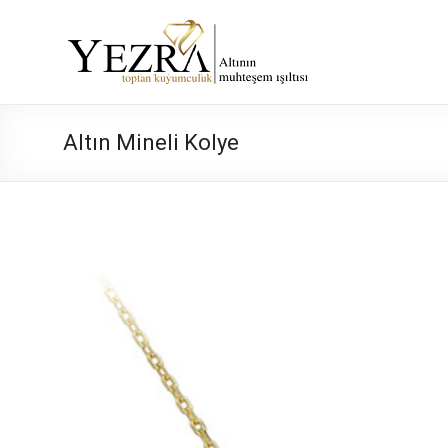
Skip
to
Yezra
content
Gold
Altının
Altın Mineli Kolye
Muhteşem
Işıltısı