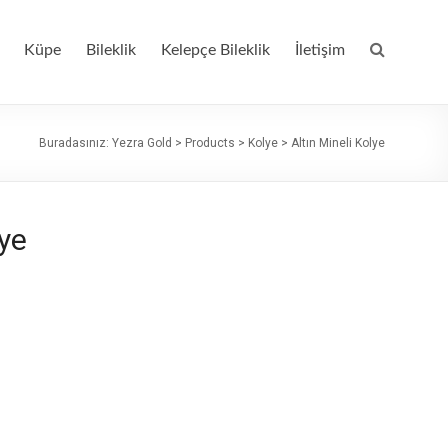
Küpe
Bileklik
Kelepçe Bileklik
İletişim
Buradasınız:
Yezra Gold
>
Products
>
Kolye
>
Altın Mineli Kolye
lye