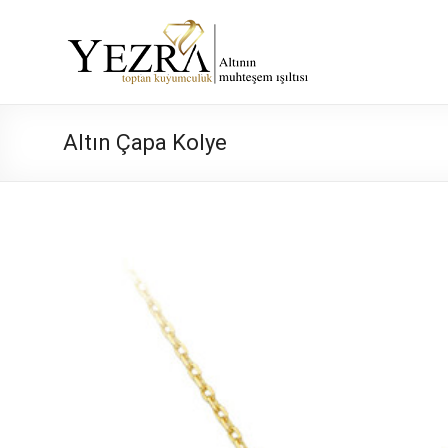
Skip
to
Yezra
content
Gold
Altının
Altın Çapa Kolye
Muhteşem
Işıltısı