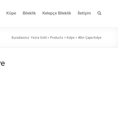
Küpe
Bileklik
Kelepçe Bileklik
İletişim
Buradasınız:
Yezra Gold
>
Products
>
Kolye
>
Altın Çapa Kolye
ye