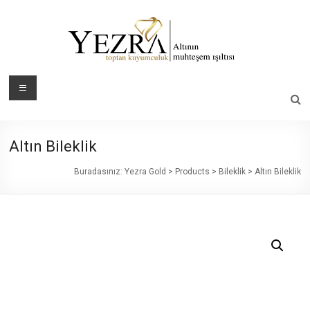
Skip
to
content
Yezra
Menü
Gold
Altının
Altın Bileklik
Muhteşem
Işıltısı
Buradasınız:
Yezra Gold
>
Products
>
Bileklik
>
Altın Bileklik