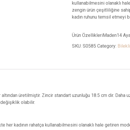
kullanabilmesini olanaklı hal
zengin ürün çeşitliliğine sahi
kadın ruhunu temsil etmeyi b
Ürün ÖzellikleriMaden14 Ay
SKU:
S0585
Category:
Bilekl
 altından üretilmiştir. Zincir standart uzunluğu 18.5 cm dir. Daha u
eğişiklik olabilir.
ikte her kadının rahatça kullanabilmesini olanaklı hale getiren mod