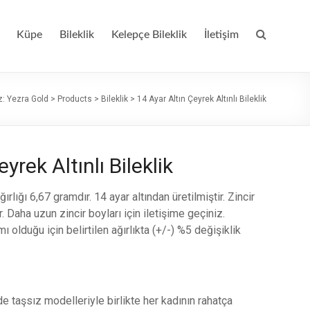
Küpe
Bileklik
Kelepçe Bileklik
İletişim
z:
Yezra Gold
>
Products
>
Bileklik
>
14 Ayar Altın Çeyrek Altınlı Bileklik
yrek Altınlı Bileklik
ırlığı 6,67 gramdır. 14 ayar altından üretilmiştir. Zincir
 Daha uzun zincir boyları için iletişime geçiniz.
 olduğu için belirtilen ağırlıkta (+/-) %5 değişiklik
ade taşsız modelleriyle birlikte her kadının rahatça