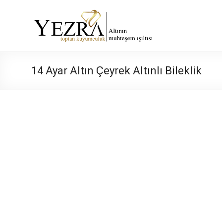
Skip
to
Yezra
content
Gold
Altının
14 Ayar Altın Çeyrek Altınlı Bileklik
Muhteşem
Işıltısı