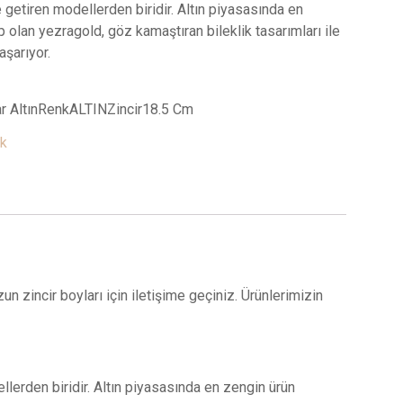
e getiren modellerden biridir. Altın piyasasında en
p olan yezragold, göz kamaştıran bileklik tasarımları ile
aşarıyor.
ar AltınRenkALTINZincir18.5 Cm
ik
zun zincir boyları için iletişime geçiniz. Ürünlerimizin
ellerden biridir. Altın piyasasında en zengin ürün