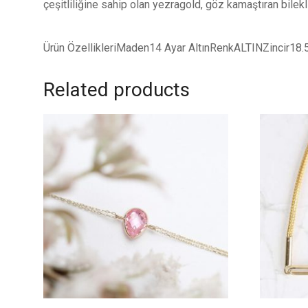
çeşitliliğine sahip olan yezragold, göz kamaştıran bilekl
Ürün ÖzellikleriMaden14 Ayar AltınRenkALTINZincir18
Related products