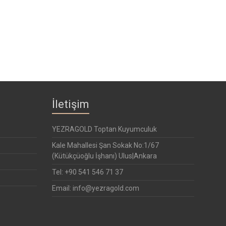
İletişim
YEZRAGOLD Toptan Kuyumculuk
Kale Mahallesi Şan Sokak No:1/67
(Kütükçüoğlu İşhanı) Ulus|Ankara
Tel: +90 541 546 71 37
Email: info@yezragold.com