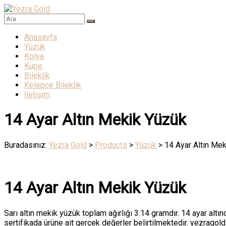
Skip
to
Yezra
content
Menü
Anasayfa
Gold
Yüzük
Kolye
Altının
Küpe
Muhteşem
Bileklik
Işıltısı
Kelepçe Bileklik
İletişim
14 Ayar Altın Mekik Yüzük
Buradasınız:
Yezra Gold
>
Products
>
Yüzük
>
14 Ayar Altın Me
14 Ayar Altın Mekik Yüzük
Sarı altın mekik yüzük toplam ağırlığı 3.14 gramdır. 14 ayar altınd
sertifikada ürüne ait gerçek değerler belirtilmektedir. yezragold