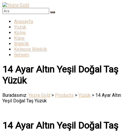
Skip
to
Yezra
content
Menü
Anasayfa
Gold
Yüzük
Kolye
Altının
Küpe
Muhteşem
Bileklik
Işıltısı
Kelepçe Bileklik
İletişim
14 Ayar Altın Yeşil Doğal Taş
Yüzük
Buradasınız:
Yezra Gold
>
Products
>
Yüzük
>
14 Ayar Altın
Yeşil Doğal Taş Yüzük
14 Ayar Altın Yeşil Doğal Taş