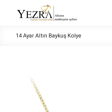
Skip
to
Yezra
content
Gold
Altının
14 Ayar Altın Baykuş Kolye
Muhteşem
Işıltısı