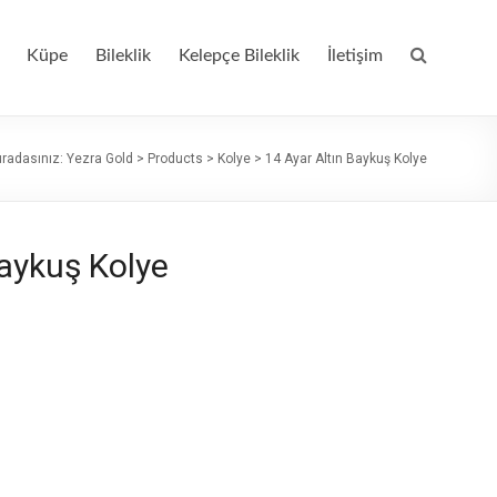
Küpe
Bileklik
Kelepçe Bileklik
İletişim
radasınız:
Yezra Gold
>
Products
>
Kolye
>
14 Ayar Altın Baykuş Kolye
Baykuş Kolye