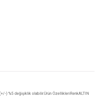
a (+/-) %5 değişiklik olabilir.Ürün ÖzellikleriRenkALTIN