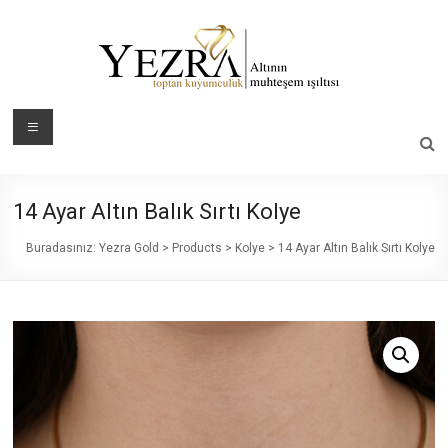
Skip
to
content
Yezra
Menü
Gold
Altının
14 Ayar Altın Balık Sırtı Kolye
Muhteşem
Işıltısı
Buradasınız:
Yezra Gold
>
Products
>
Kolye
>
14 Ayar Altın Balık Sırtı Kolye