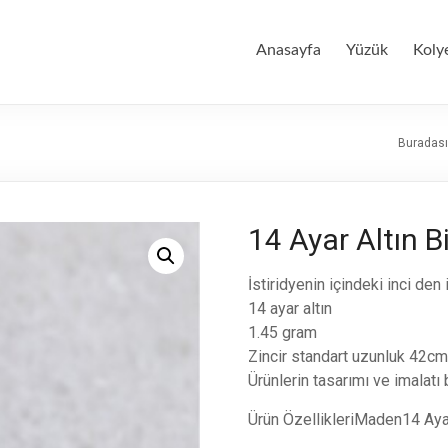
Anasayfa
Yüzük
Koly
Buradası
14 Ayar Altın B
İstiridyenin içindeki inci de
14 ayar altın
1.45 gram
Zincir standart uzunluk 42cm
Ürünlerin tasarımı ve imalatı b
Ürün ÖzellikleriMaden14 Ay