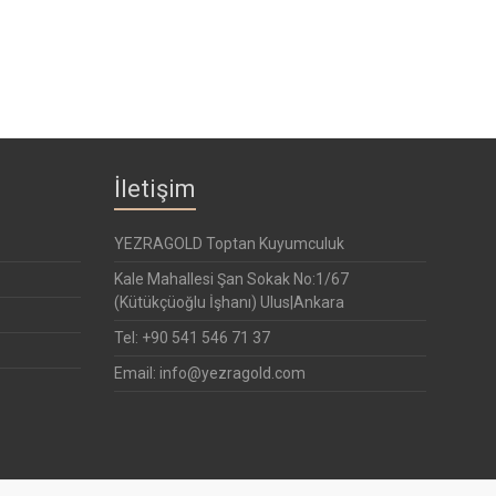
İletişim
YEZRAGOLD Toptan Kuyumculuk
Kale Mahallesi Şan Sokak No:1/67
(Kütükçüoğlu İşhanı) Ulus|Ankara
Tel: +90 541 546 71 37
Email: info@yezragold.com