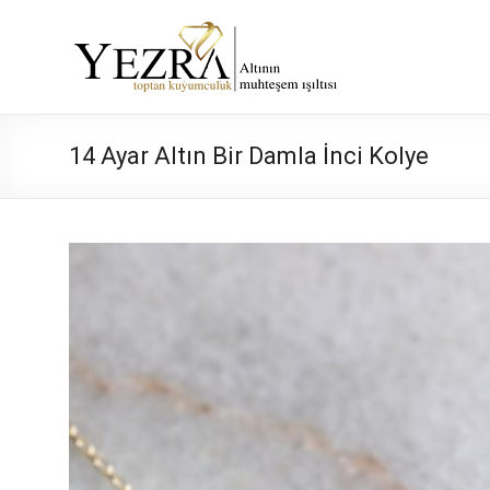
Skip
to
Yezra
content
Gold
Altının
14 Ayar Altın Bir Damla İnci Kolye
Muhteşem
Işıltısı