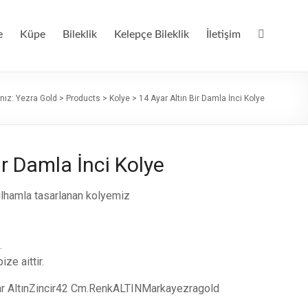
e
Küpe
Bileklik
Kelepçe Bileklik
İletişim
nız:
Yezra Gold
>
Products
>
Kolye
>
14 Ayar Altın Bir Damla İnci Kolye
ir Damla İnci Kolye
n ilhamla tasarlanan kolyemiz
.
ize aittir.
ar AltınZincir42 Cm.RenkALTINMarkayezragold