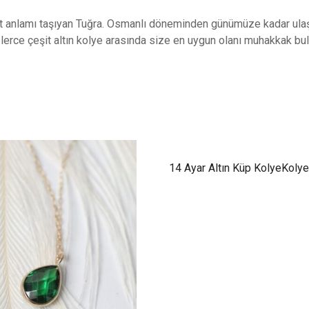
t anlamı taşıyan Tuğra. Osmanlı döneminden günümüze kadar ulaşm
zlerce çeşit altın kolye arasında size en uygun olanı muhakkak b
14 Ayar Altın Küp KolyeKolye