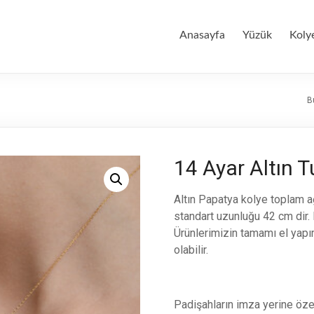
Anasayfa
Yüzük
Koly
B
14 Ayar Altın T
Altın Papatya kolye toplam ağı
standart uzunluğu 42 cm dir. 
Ürünlerimizin tamamı el yapımı
olabilir.
Padişahların imza yerine öze