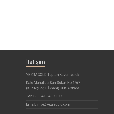
İletişim
YEZRAGOLD Toptan Kuyumculuk
Kale Mahallesi Şan Sokak No:1/67
(Kütükçüoğlu İşhanı) Ulus|Ankara
Tel: +90 541 546 71 37
Email: info@yezragold.com