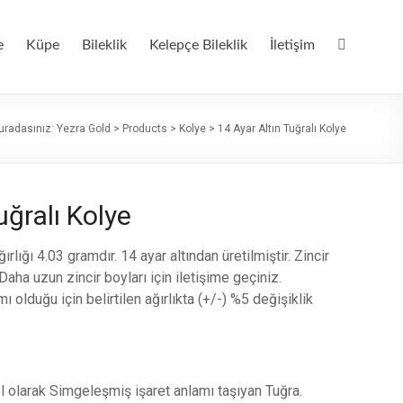
e
Küpe
Bileklik
Kelepçe Bileklik
İletişim
uradasınız:
Yezra Gold
>
Products
>
Kolye
>
14 Ayar Altın Tuğralı Kolye
uğralı Kolye
rlığı 4.03 gramdır. 14 ayar altından üretilmiştir. Zincir
Daha uzun zincir boyları için iletişime geçiniz.
 olduğu için belirtilen ağırlıkta (+/-) %5 değişiklik
l olarak Simgeleşmiş işaret anlamı taşıyan Tuğra.