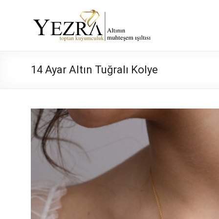
Skip
to
Yezra
content
Gold
Altının
14 Ayar Altın Tuğralı Kolye
Muhteşem
Işıltısı