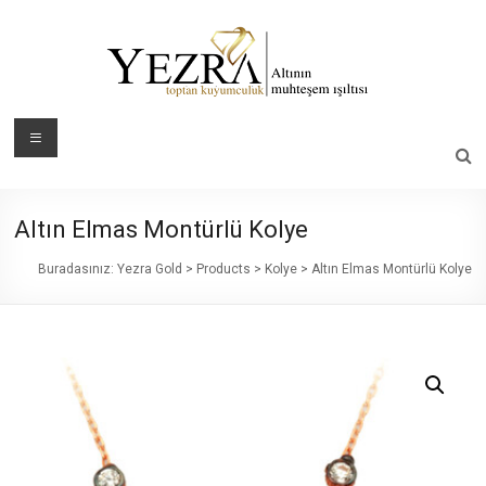
Skip
to
content
Yezra
Menü
Gold
Altının
Altın Elmas Montürlü Kolye
Muhteşem
Işıltısı
Buradasınız:
Yezra Gold
>
Products
>
Kolye
>
Altın Elmas Montürlü Kolye