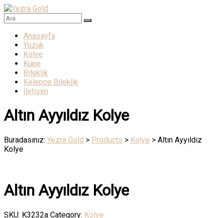
Skip
to
Yezra
content
Menü
Anasayfa
Gold
Yüzük
Kolye
Altının
Küpe
Muhteşem
Bileklik
Işıltısı
Kelepçe Bileklik
İletişim
Altın Ayyıldız Kolye
Buradasınız:
Yezra Gold
>
Products
>
Kolye
>
Altın Ayyıldız
Kolye
Altın Ayyıldız Kolye
SKU:
K3232a
Category:
Kolye