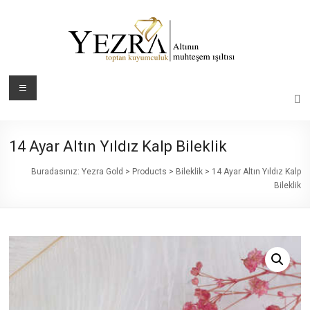
Skip
to
content
Yezra
Menü
Gold
Altının
14 Ayar Altın Yıldız Kalp Bileklik
Muhteşem
Işıltısı
Buradasınız:
Yezra Gold
>
Products
>
Bileklik
>
14 Ayar Altın Yıldız Kalp
Bileklik