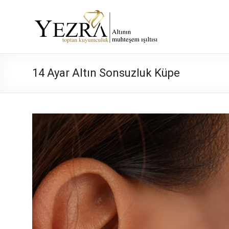
Skip
to
Yezra
content
Gold
Altının
14 Ayar Altın Sonsuzluk Küpe
Muhteşem
Işıltısı