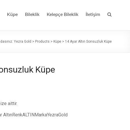
Küpe
Bileklik
Kelepçe Bileklik
İletişim
dasınız:
Yezra Gold
>
Products
>
Küpe
>
14 Ayar Altın Sonsuzluk Küpe
Sonsuzluk Küpe
ze aittir.
ar AltınRenkALTINMarkaYezraGold