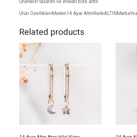
Ürünlerin tasarım ve imalatı bize aittir.
Ürün ÖzellikleriMaden14 Ayar AltınRenkALTINMarkaYe
Related products