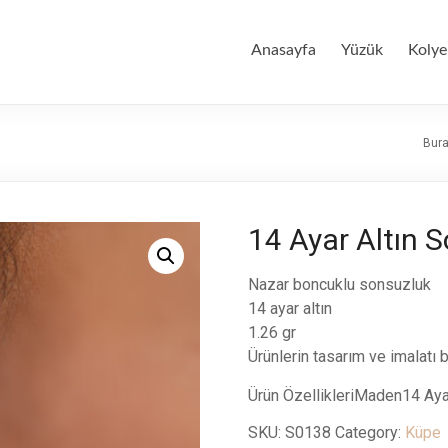
Anasayfa
Yüzük
Kolye
Bura
14 Ayar Altın 
Nazar boncuklu sonsuzluk
14 ayar altın
1.26 gr
Ürünlerin tasarım ve imalatı bi
Ürün ÖzellikleriMaden14 Ay
SKU:
S0138
Category:
Küpe