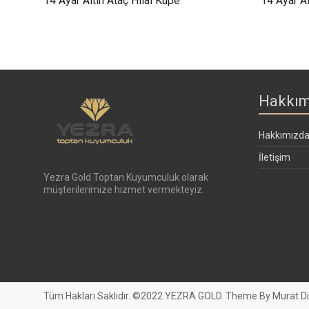
14 Ayar Altın Ataç Hilal Küpe
14 Ayar A
Hakkım
Hakkımızd
İletişim
Yezra Gold Toptan Kuyumculuk olarak
müşterilerimize hizmet vermekteyiz.
Tüm Hakları Saklıdır. ©2022 YEZRA GOLD. Theme By Murat D