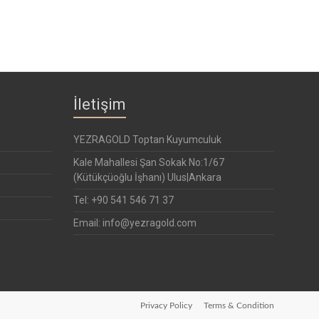
İletişim
YEZRAGOLD Toptan Kuyumculuk
Kale Mahallesi Şan Sokak No:1/67
(Kütükçüoğlu İşhanı) Ulus|Ankara
Tel: +90 541 546 71 37
Email: info@yezragold.com
Privacy Policy
Terms & Condition