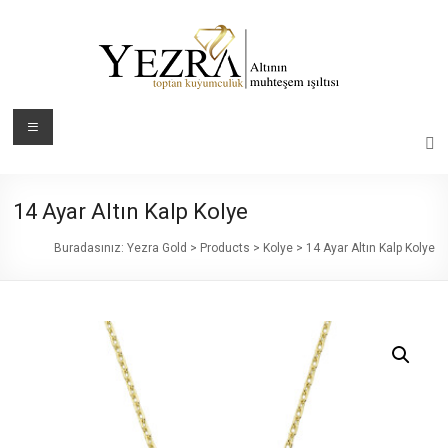
Skip
to
content
Yezra
Menü
Gold
Altının
14 Ayar Altın Kalp Kolye
Muhteşem
Işıltısı
Buradasınız:
Yezra Gold
>
Products
>
Kolye
>
14 Ayar Altın Kalp Kolye