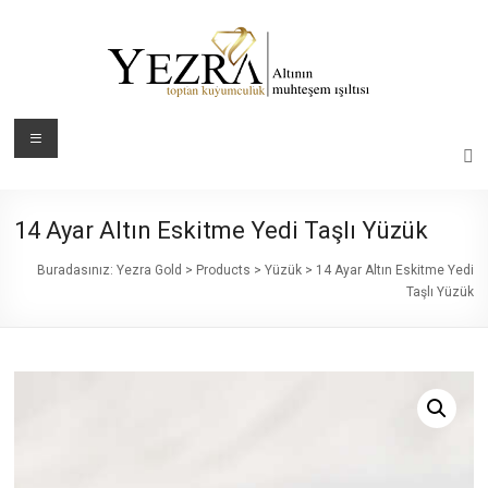
Skip
to
content
Yezra
Menü
Gold
Altının
14 Ayar Altın Eskitme Yedi Taşlı Yüzük
Muhteşem
Işıltısı
Buradasınız:
Yezra Gold
>
Products
>
Yüzük
>
14 Ayar Altın Eskitme Yedi
Taşlı Yüzük