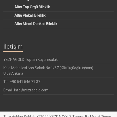
Altın Top Örgü Bileklik
Altın Plakalı Bileklik
Altın Mineli Dorikalı Bileklik
İletişim
YEZRAGOLD Toptan Kuyumculuk
Kale Mahallesi Şan Sokak No:1/67 (Kütükçüoğlu İşhanı)
Ulus|Ankara
Tel: +90 541 546 71 37
Email: info@yezragold.com
Tüm Hakları Saklıdır. ©2022 YEZRA GOLD. Theme By Murat Dincer