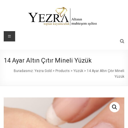
Skip
to
content
Yezra
Menü
Gold
Altının
14 Ayar Altın Çıtır Mineli Yüzük
Muhteşem
Işıltısı
Buradasınız:
Yezra Gold
>
Products
>
Yüzük
>
14 Ayar Altın Çıtır Mineli
Yüzük