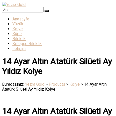
Skip
to
Yezra
content
Menü
Anasayfa
Gold
Yüzük
Kolye
Altının
Küpe
Muhteşem
Bileklik
Işıltısı
Kelepçe Bileklik
İletişim
14 Ayar Altın Atatürk Silüeti Ay
Yıldız Kolye
Buradasınız:
Yezra Gold
>
Products
>
Kolye
>
14 Ayar Altın
Atatürk Silüeti Ay Yıldız Kolye
14 Ayar Altın Atatürk Silüeti Ay