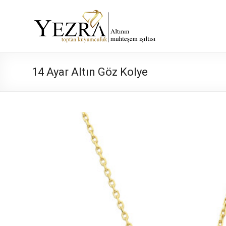
Skip
to
Yezra
content
Gold
Altının
14 Ayar Altın Göz Kolye
Muhteşem
Işıltısı