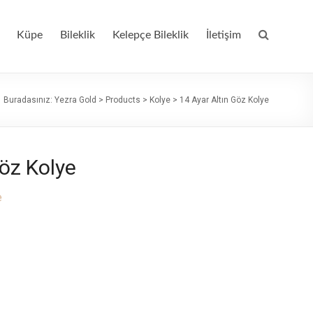
Küpe
Bileklik
Kelepçe Bileklik
İletişim
Buradasınız:
Yezra Gold
>
Products
>
Kolye
>
14 Ayar Altın Göz Kolye
Göz Kolye
e